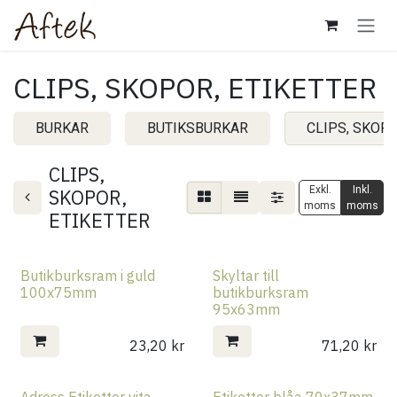
Hoppa till innehåll
CLIPS, SKOPOR, ETIKETTER
BURKAR
BUTIKSBURKAR
CLIPS, SKOPO
CLIPS,
Exkl.
Inkl.
SKOPOR,
moms
moms
ETIKETTER
Butikburksram i guld
Skyltar till
100x75mm
butikburksram
95x63mm
23,20
kr
71,20
kr
Adress Etiketter vita
Etiketter blåa 70x37mm