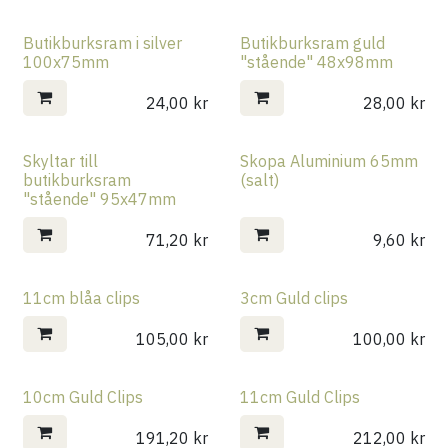
Butikburksram i silver
Butikburksram guld
100x75mm
"stående" 48x98mm
24,00
kr
28,00
kr
Skyltar till
Skopa Aluminium 65mm
butikburksram
(salt)
"stående" 95x47mm
71,20
kr
9,60
kr
11cm blåa clips
3cm Guld clips
Rea
105,00
kr
100,00
kr
10cm Guld Clips
11cm Guld Clips
191,20
kr
212,00
kr