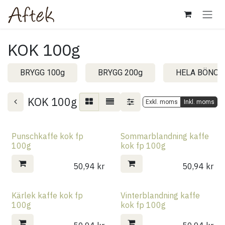
Hoppa till innehåll
KOK 100g
BRYGG 100g
BRYGG 200g
HELA BÖNOR
KOK 100g
Exkl. moms
Inkl. moms
Punschkaffe kok fp
Sommarblandning kaffe
100g
kok fp 100g
50,94
kr
50,94
kr
Kärlek kaffe kok fp
Vinterblandning kaffe
100g
kok fp 100g