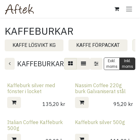
Hoppa till innehåll
KAFFEBURKAR
KAFFE LÖSVIKT KG
KAFFE FÖRPACKAT
Exkl.
Inkl.
KAFFEBURKAR
moms
moms
Kaffeburk silver med
Nassim Coffee 220g
fönster i locket
burk Galvaniserat stål
135,20
kr
95,20
kr
Italian Coffee Kaffeburk
Kaffeburk silver 500g
500g