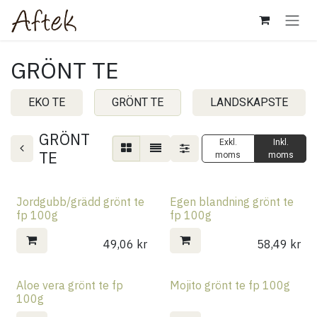
Hoppa till innehåll
GRÖNT TE
EKO TE
GRÖNT TE
LANDSKAPSTE
GRÖNT
Exkl.
Inkl.
TE
moms
moms
Jordgubb/grädd grönt te
Egen blandning grönt te
fp 100g
fp 100g
49,06
kr
58,49
kr
Aloe vera grönt te fp
Mojito grönt te fp 100g
100g