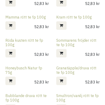
52,83
kr
52,83
kr
Mamma rött te fp 100g
Kram rött te fp 100g
52,83
kr
52,83
kr
Röda kusten rött te fp
Sommarens fröjder rött
100g
te fp 100g
52,83
kr
52,83
kr
Honeybusch Natur fp
Granatäpple/druva rött
75g
te fp 100g
52,83
kr
52,83
kr
Bubblande druva rött te
Smultron/vanilj rött te fp
fp 100g
100g