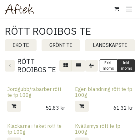
Hoppa till innehåll
RÖTT ROOIBOS TE
EKO TE
GRÖNT TE
LANDSKAPSTE
RÖTT
Exkl.
Inkl.
ROOIBOS TE
moms
moms
Jordgubb/rabarber rött
Egen blandning rött te fp
te fp 100g
100g
52,83
kr
61,32
kr
Klackarna i taket rött te
Kvällsmys rött te fp
fp 100g
100g