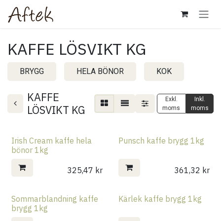
Hoppa till innehåll
KAFFE LÖSVIKT KG
BRYGG
HELA BÖNOR
KOK
KAFFE
Exkl.
Inkl.
LÖSVIKT KG
moms
moms
Irish Cream kaffe hela
Punsch kaffe brygg 1kg
bönor 1kg
325,47
kr
361,32
kr
Sommarblandning kaffe
Kärlek kaffe brygg 1kg
brygg 1kg