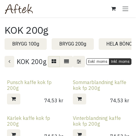
Hoppa till innehåll
KOK 200g
BRYGG 100g
BRYGG 200g
HELA BÖNOR
KOK 200g
Exkl. moms
Inkl. moms
Punsch kaffe kok fp
Sommarblandning kaffe
200g
kok fp 200g
74,53
kr
74,53
kr
Kärlek kaffe kok fp
Vinterblandning kaffe
200g
kok fp 200g