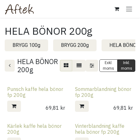
Hoppa till innehåll
HELA BÖNOR 200g
BRYGG 100g
BRYGG 200g
HELA BÖNOR
HELA BÖNOR
Exkl.
Inkl.
200g
moms
moms
Punsch kaffe hela bönor
Sommarblandning bönor
fp 200g
fp 200g
69,81
kr
69,81
kr
Kärlek kaffe hela bönor
Vinterblandning kaffe
200g
hela bönor fp 200g