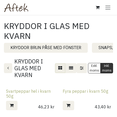
Hoppa till innehåll
KRYDDOR I GLAS MED
KVARN
KRYDDOR BRUN PÅSE MED FÖNSTER
SNAPS; 
KRYDDOR I
Exkl.
Inkl.
GLAS MED
moms
moms
KVARN
Svartpeppar hel i kvarn
Fyra peppar i kvarn 50g
50g
46,23
kr
43,40
kr