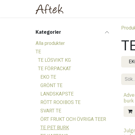
Hoppa till innehåll
Hem
Webbutik
Om oss
Produk
Kategorier
T
Alla produkter
TE
TE LÖSVIKT KG
EK
TE FÖRPACKAT
EKO TE
GRÖNT TE
LANDSKAPSTE
Adven
burk
RÖTT ROOIBOS TE
SVART TE
ÖRT FRUKT OCH ÖVRIGA TEER
TE PET BURK
Julg