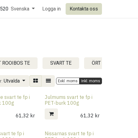
0520
Svenska
Logga in
Kontakta oss
 ROOIBOS TE
SVART TE
ÖRT FRUKT OCH ÖVR
Utvalda
r:
Exkl. moms
Inkl. moms
 svart te fp i
Julmums svart te fp i
k 100g
PET-burk 100g
61,32
kr
61,32
kr
vart te fp i
Nissarnas svart te fp i