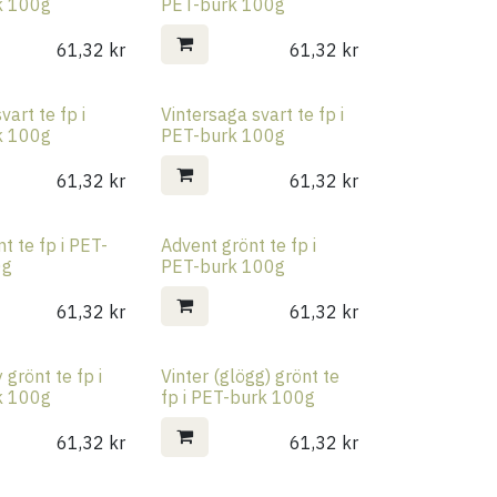
k 100g
PET-burk 100g
61,32
kr
61,32
kr
art te fp i
Vintersaga svart te fp i
k 100g
PET-burk 100g
61,32
kr
61,32
kr
t te fp i PET-
Advent grönt te fp i
0g
PET-burk 100g
61,32
kr
61,32
kr
grönt te fp i
Vinter (glögg) grönt te
k 100g
fp i PET-burk 100g
61,32
kr
61,32
kr