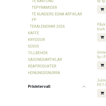
TE KARTONG
te fp
TEPYRAMIDER
TE KUNDERS EGNA ARTIKLAR
FP
Påsk 
TEKALENDRAR 2026
burk
KAFFE
KRYDDOR
GODIS
Vinte
TILLBEHÖR
fp i
SÄSONGSARTIKLAR
REAPRODUKTER
HONUNGSSNURRA
Julmu
PET-
Prisintervall