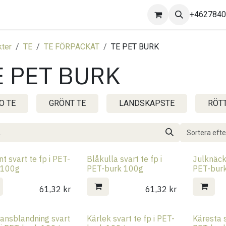
Kontakta oss
+462784
ter
TE
TE FÖRPACKAT
TE PET BURK
E PET BURK
O TE
GRÖNT TE
LANDSKAPSTE
RÖTT
Sortera efte
t svart te fp i PET-
Blåkulla svart te fp i
Julknäcke
 100g
PET-burk 100g
PET-bur
61,32
kr
61,32
kr
ransblandning svart
Kärlek svart te fp i PET-
Käresta s