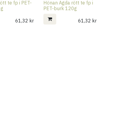
tt te fp i PET-
Hönan Agda rött te fp i
0g
PET-burk 120g
61,32
kr
61,32
kr