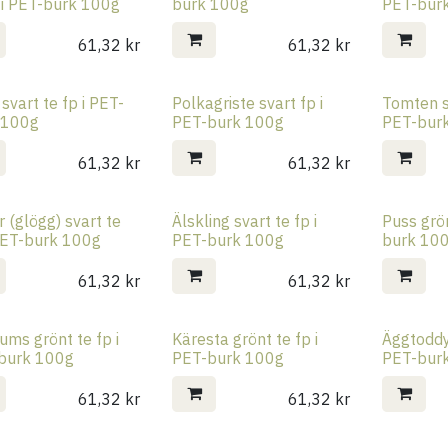
 i PET-burk 100g
burk 100g
PET-bur
61,32
kr
61,32
kr
svart te fp i PET-
Polkagriste svart fp i
Tomten sv
 100g
PET-burk 100g
PET-bur
61,32
kr
61,32
kr
r (glögg) svart te
Älskling svart te fp i
Puss grön
 PET-burk 100g
PET-burk 100g
burk 10
61,32
kr
61,32
kr
ms grönt te fp i
Käresta grönt te fp i
Äggtoddy 
burk 100g
PET-burk 100g
PET-bur
61,32
kr
61,32
kr