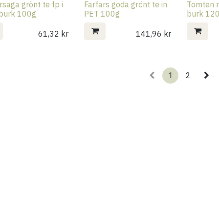
rsaga grönt te fp i
Farfars goda grönt te in
Tomten rö
burk 100g
PET 100g
burk 12
61,32
kr
141,96
kr
1
2