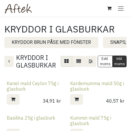
Hoppa till innehåll
KRYDDOR I GLASBURKAR
KRYDDOR BRUN PÅSE MED FÖNSTER
SNAPS; 
KRYDDOR I
Exkl.
Inkl.
GLASBURKAR
moms
moms
Kanel mald Ceylon 75g i
Kardemumma mald 50g i
glasburk
glasburk
34,91
kr
40,57
kr
Basilika 25g i glasburk
Kummin mald 75g i
glasburk