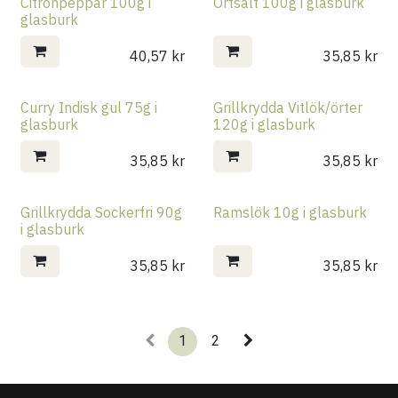
Citronpeppar 100g i
Örtsalt 100g i glasburk
glasburk
40,57
kr
35,85
kr
Curry Indisk gul 75g i
Grillkrydda Vitlök/örter
glasburk
120g i glasburk
35,85
kr
35,85
kr
Grillkrydda Sockerfri 90g
Ramslök 10g i glasburk
i glasburk
35,85
kr
35,85
kr
1
2