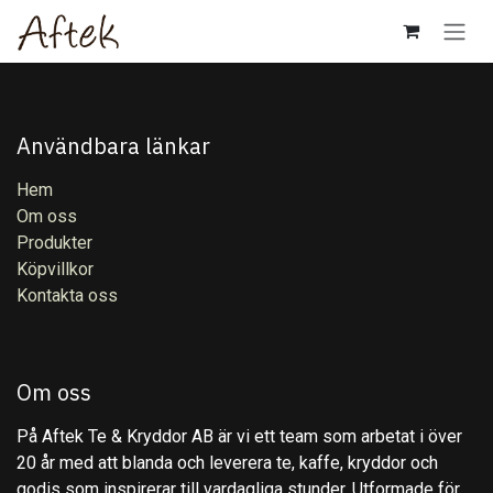
Hoppa till innehåll
Användbara länkar
Hem
Om oss
Produkter
Köpvillkor
Kontakta oss
Om oss
På Aftek Te & Kryddor AB är vi ett team som arbetat i över
20 år med att blanda och leverera te, kaffe, kryddor och
godis som inspirerar till vardagliga stunder. Utformade för