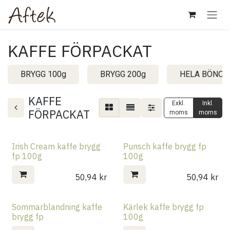
Hoppa till innehåll
KAFFE FÖRPACKAT
BRYGG 100g
BRYGG 200g
HELA BÖNOR
KAFFE
Exkl.
Inkl.
FÖRPACKAT
moms
moms
Irish Cream kaffe brygg
Punsch kaffe brygg fp
fp 100g
100g
50,94
kr
50,94
kr
Sommarblandning kaffe
Kärlek kaffe brygg fp
brygg fp
100g