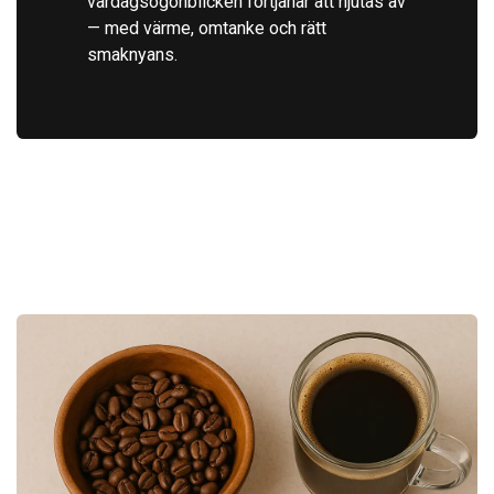
vardagsögonblicken förtjänar att njutas av
— med värme, omtanke och rätt
smaknyans.