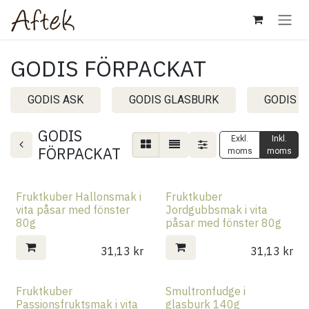
Hoppa till innehåll
GODIS FÖRPACKAT
GODIS ASK
GODIS GLASBURK
GODIS 
GODIS
Exkl.
Inkl.
FÖRPACKAT
moms
moms
Fruktkuber Hallonsmak i
Fruktkuber
vita påsar med fönster
Jordgubbsmak i vita
80g
påsar med fönster 80g
31,13
kr
31,13
kr
Fruktkuber
Smultronfudge i
Passionsfruktsmak i vita
glasburk 140g