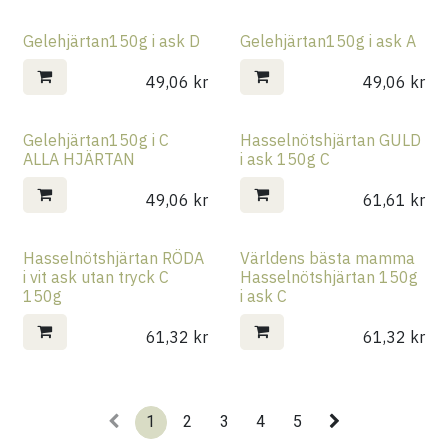
Gelehjärtan150g i ask D
Gelehjärtan150g i ask A
49,06
kr
49,06
kr
Gelehjärtan150g i C
Hasselnötshjärtan GULD
ALLA HJÄRTAN
i ask 150g C
49,06
kr
61,61
kr
Hasselnötshjärtan RÖDA
Världens bästa mamma
i vit ask utan tryck C
Hasselnötshjärtan 150g
150g
i ask C
61,32
kr
61,32
kr
1
2
3
4
5