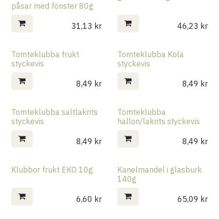
påsar med fönster 80g
31,13
kr
46,23
kr
Tomteklubba frukt
Tomteklubba Kola
styckevis
styckevis
8,49
kr
8,49
kr
Tomteklubba saltlakrits
Tomteklubba
styckevis
hallon/lakrits styckevis
8,49
kr
8,49
kr
Klubbor frukt EKO 10g
Kanelmandel i glasburk
140g
6,60
kr
65,09
kr