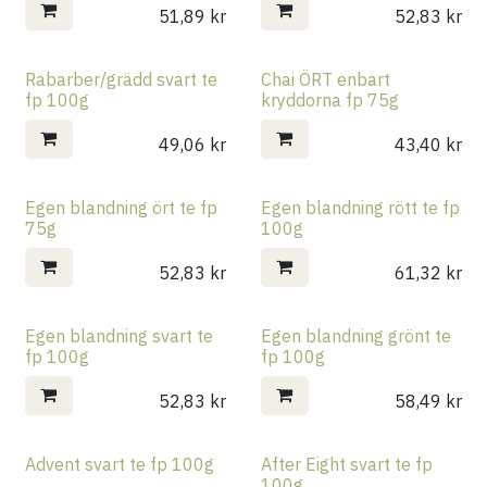
51,89
kr
52,83
kr
Rabarber/grädd svart te
Chai ÖRT enbart
fp 100g
kryddorna fp 75g
49,06
kr
43,40
kr
Egen blandning ört te fp
Egen blandning rött te fp
75g
100g
52,83
kr
61,32
kr
Egen blandning svart te
Egen blandning grönt te
fp 100g
fp 100g
52,83
kr
58,49
kr
Advent svart te fp 100g
After Eight svart te fp
100g