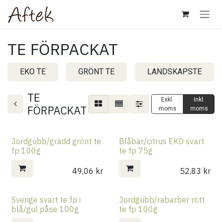
Hoppa till innehåll
TE FÖRPACKAT
EKO TE
GRÖNT TE
LANDSKAPSTE
TE
Exkl.
Inkl.
FÖRPACKAT
moms
moms
Jordgubb/grädd grönt te
Blåbär/citrus EKO svart
fp 100g
te fp 75g
49,06
kr
52,83
kr
Sverige svart te fp i
Jordgubb/rabarber rött
blå/gul påse 100g
te fp 100g