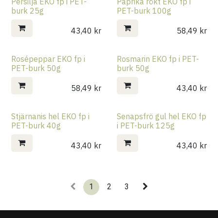
Persilja EKO fp i PET-
Paprika rökt EKO fp i
burk 25g
PET-burk 100g
43,40
kr
58,49
kr
Rosépeppar EKO fp i
Rosmarin EKO fp i PET-
PET-burk 50g
burk 50g
58,49
kr
43,40
kr
Stjärnanis hel EKO fp i
Senapsfrö gul hel EKO fp
PET-burk 40g
i PET-burk 125g
43,40
kr
43,40
kr
1
2
3