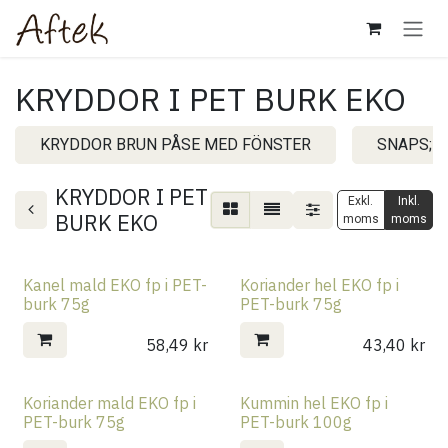
Hoppa till innehåll
KRYDDOR I PET BURK EKO
KRYDDOR BRUN PÅSE MED FÖNSTER
SNAPS; 
KRYDDOR I PET
Exkl.
Inkl.
BURK EKO
moms
moms
Kanel mald EKO fp i PET-
Koriander hel EKO fp i
burk 75g
PET-burk 75g
58,49
kr
43,40
kr
Koriander mald EKO fp i
Kummin hel EKO fp i
PET-burk 75g
PET-burk 100g