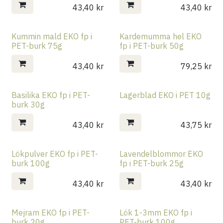
43,40
kr
43,40
kr
Kummin mald EKO fp i
Kardemumma hel EKO
PET-burk 75g
fp i PET-burk 50g
43,40
kr
79,25
kr
Basilika EKO fp i PET-
Lagerblad EKO i PET 10g
burk 30g
43,40
kr
43,75
kr
Lökpulver EKO fp i PET-
Lavendelblommor EKO
burk 100g
fp i PET-burk 25g
43,40
kr
43,40
kr
Mejram EKO fp i PET-
Lök 1-3mm EKO fp i
burk 20g
PET-burk 100g