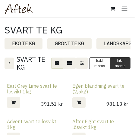
Hoppa till innehåll
SVART TE KG
EKO TE KG
GRÖNT TE KG
LANDSKAPST
SVART TE
Exkl.
Inkl.
KG
moms
moms
Earl Grey Lime svart te
Egen blandning svart te
lösvikt 1kg
(2,5kg)
391,51
kr
981,13
kr
Advent svart te lösvikt
After Eight svart te
1kg
lösvikt 1kg