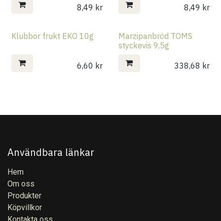
8,49
kr
8,49
kr
Klubbor frukt EKO 10g
Marzipanbröd TOMS
styckevis 9,5g
6,60
kr
338,68
kr
Användbara länkar
Hem
Om oss
Produkter
Köpvillkor
Kontakta oss