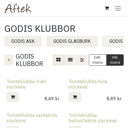
Hoppa till innehåll
GODIS KLUBBOR
GODIS ASK
GODIS GLASBURK
GODIS 
GODIS
Exkl.
Inkl.
KLUBBOR
moms
moms
Tomteklubba frukt
Tomteklubba Kola
styckevis
styckevis
8,49
kr
8,49
kr
Tomteklubba saltlakrits
Tomteklubba
styckevis
hallon/lakrits styckevis