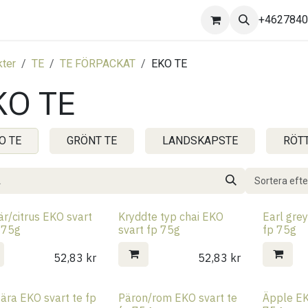
Kontakta oss
+462784
ter
TE
TE FÖRPACKAT
EKO TE
KO TE
O TE
GRÖNT TE
LANDSKAPSTE
RÖTT
Sortera efte
r/citrus EKO svart
Kryddte typ chai EKO
Earl gre
 75g
svart fp 75g
fp 75g
52,83
kr
52,83
kr
ära EKO svart te fp
Päron/rom EKO svart te
Äpple EK