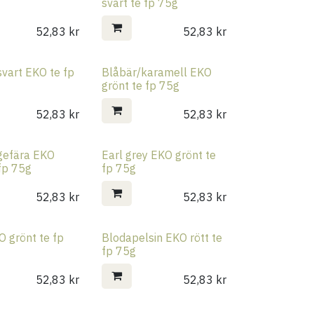
svart te fp 75g
52,83
kr
52,83
kr
svart EKO te fp
Blåbär/karamell EKO
grönt te fp 75g
52,83
kr
52,83
kr
ngefära EKO
Earl grey EKO grönt te
 fp 75g
fp 75g
52,83
kr
52,83
kr
O grönt te fp
Blodapelsin EKO rött te
fp 75g
52,83
kr
52,83
kr