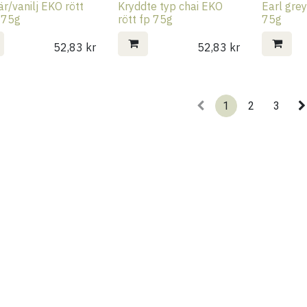
r/vanilj EKO rött
Kryddte typ chai EKO
Earl grey
 75g
rött fp 75g
75g
52,83
kr
52,83
kr
1
2
3