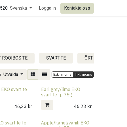
0520
Svenska
Logga in
Kontakta oss
 ROOIBOS TE
SVART TE
ÖRT FRUKT OCH ÖVR
Utvalda
r:
Exkl. moms
Inkl. moms
y EKO svart te
Earl grey/lime EKO
svart te fp 75g
46,23
kr
46,23
kr
O svart te fp
Äpple/kanel/vanilj EKO