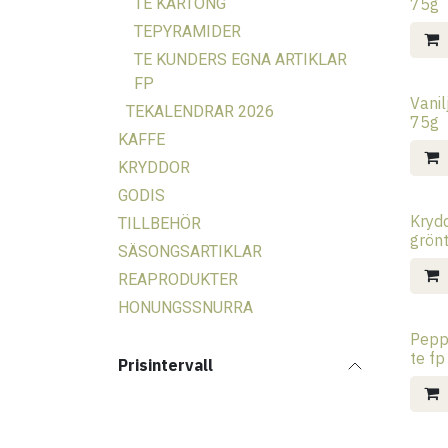
TE KARTONG
75g
TEPYRAMIDER
TE KUNDERS EGNA ARTIKLAR
FP
Vanil
TEKALENDRAR 2026
75g
KAFFE
KRYDDOR
GODIS
Kryd
TILLBEHÖR
grön
SÄSONGSARTIKLAR
REAPRODUKTER
HONUNGSSNURRA
Pepp
te fp
Prisintervall