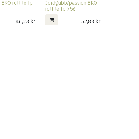
 EKO rött te fp
Jordgubb/passion EKO
rött te fp 75g
46,23
kr
52,83
kr