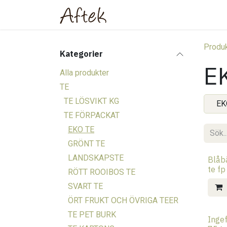
Hoppa till innehåll
Hem
Webbutik
Om oss
Produk
Kategorier
E
Alla produkter
TE
TE LÖSVIKT KG
EK
TE FÖRPACKAT
EKO TE
GRÖNT TE
LANDSKAPSTE
Blåbä
te fp
RÖTT ROOIBOS TE
SVART TE
ÖRT FRUKT OCH ÖVRIGA TEER
TE PET BURK
Ingef