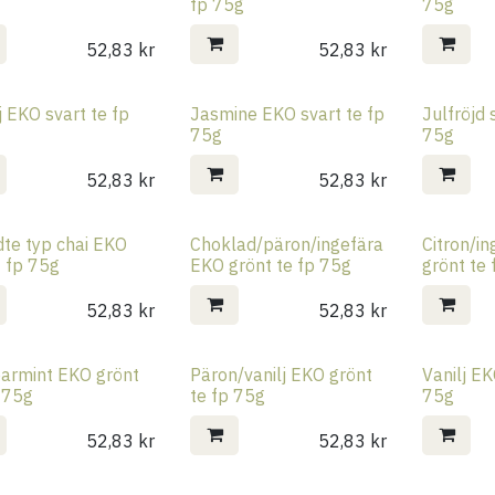
fp 75g
75g
52,83
kr
52,83
kr
j EKO svart te fp
Jasmine EKO svart te fp
Julfröjd 
75g
75g
52,83
kr
52,83
kr
dte typ chai EKO
Choklad/päron/ingefära
Citron/i
t fp 75g
EKO grönt te fp 75g
grönt te
52,83
kr
52,83
kr
armint EKO grönt
Päron/vanilj EKO grönt
Vanilj EK
 75g
te fp 75g
75g
52,83
kr
52,83
kr