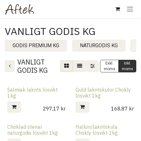
Hoppa till innehåll
VANLIGT GODIS KG
GODIS PREMIUM KG
NATURGODIS KG
VANLIGT
Exkl.
Inkl.
GODIS KG
moms
moms
Salmiak lakrits lösvikt
Guld lakritskulor Chokly
1kg
lösvikt 1kg
297,17
kr
168,87
kr
Choklad stenar
Hallon/lakritskula
naturgodis lösvikt 1kg
Chokly lösvikt 1kg