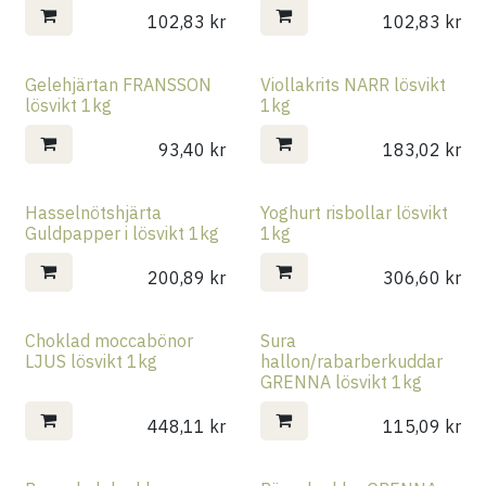
102,83
kr
102,83
kr
Gelehjärtan FRANSSON
Viollakrits NARR lösvikt
lösvikt 1kg
1kg
93,40
kr
183,02
kr
Hasselnötshjärta
Yoghurt risbollar lösvikt
Guldpapper i lösvikt 1kg
1kg
200,89
kr
306,60
kr
Choklad moccabönor
Sura
LJUS lösvikt 1kg
hallon/rabarberkuddar
GRENNA lösvikt 1kg
448,11
kr
115,09
kr