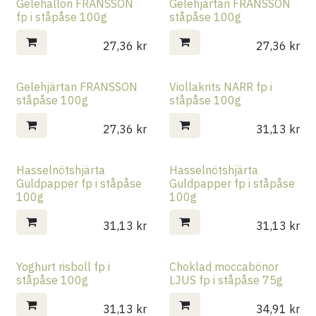
Gelehallon FRANSSON
Gelehjärtan FRANSSON
fp i ståpåse 100g
ståpåse 100g
27,36
kr
27,36
kr
Gelehjärtan FRANSSON
Viollakrits NARR fp i
ståpåse 100g
ståpåse 100g
27,36
kr
31,13
kr
Hasselnötshjärta
Hasselnötshjärta
Guldpapper fp i ståpåse
Guldpapper fp i ståpåse
100g
100g
31,13
kr
31,13
kr
Yoghurt risboll fp i
Choklad moccabönor
ståpåse 100g
LJUS fp i ståpåse 75g
31,13
kr
34,91
kr