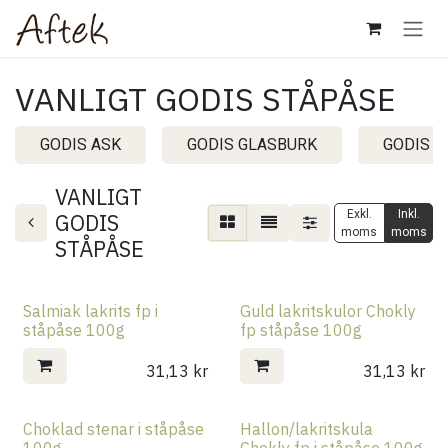
Hoppa till innehåll
VANLIGT GODIS STÅPÅSE
GODIS ASK
GODIS GLASBURK
GODIS 
VANLIGT
Exkl.
Inkl.
GODIS
moms
moms
STÅPÅSE
Salmiak lakrits fp i
Guld lakritskulor Chokly
ståpåse 100g
fp ståpåse 100g
31,13
kr
31,13
kr
Choklad stenar i ståpåse
Hallon/lakritskula
100g
Chokly fp i ståpåse 100g