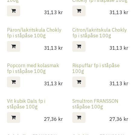
31,13
kr
31,13
kr
Päron/lakritskula Chokly
Citron/lakritskula Chokly
fp i ståpåse 100g
fp i ståpåse 100g
31,13
kr
31,13
kr
Popcorn med kolasmak
Rispuffar fp i ståpåse
fp i ståpåse 100g
100g
31,13
kr
31,13
kr
Vit kubik Dals fp i
Smultron FRANSSON
ståpåse 100g
ståpåse 100g
27,36
kr
27,36
kr