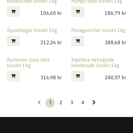
Bananchips lösvikt 1kg
Mango bitar lösvikt 1kg
106,60
kr
186,79
kr
Äppelringar lösvikt 1kg
Pistagenötter lösvikt 1kg
212,26
kr
388,68
kr
Aprikoser ljusa hela
Ingefära naturgodis
lösvikt 1kg
kanderade lösvikt 1kg
316,98
kr
240,57
kr
1
2
3
4