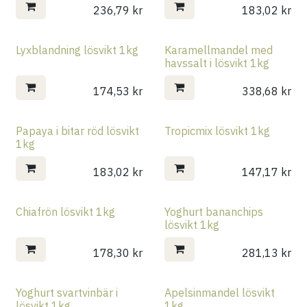
236,79
kr
183,02
kr
Lyxblandning lösvikt 1kg
Karamellmandel med
havssalt i lösvikt 1kg
174,53
kr
338,68
kr
Papaya i bitar röd lösvikt
Tropicmix lösvikt 1kg
1kg
183,02
kr
147,17
kr
Chiafrön lösvikt 1kg
Yoghurt bananchips
lösvikt 1kg
178,30
kr
281,13
kr
Yoghurt svartvinbär i
Apelsinmandel lösvikt
lösvikt 1kg
1kg