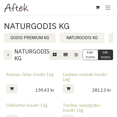
Hoppa till innehåll
NATURGODIS KG
GODIS PREMIUM KG
NATURGODIS KG
NATURGODIS
Exkl.
Inkl.
KG
moms
moms
Ananas i bitar lösvikt 1kg
Cashew rostade lösvikt
1kg
159,43
kr
281,13
kr
Chilinötter lösvikt 1kg
Tranbär naturgodis i
lösvikt 1kg