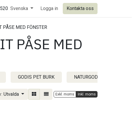
0520
Svenska
Logga in
Kontakta oss
IT PÅSE MED FÖNSTER
IT PÅSE MED
GODIS PET BURK
NATURGODIS VIT PÅSE M
Utvalda
r:
Exkl. moms
Inkl. moms