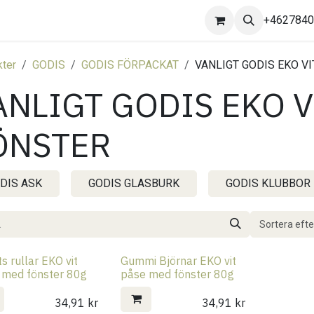
Kontakta oss
+462784
ter
GODIS
GODIS FÖRPACKAT
VANLIGT GODIS EKO V
ANLIGT GODIS EKO V
ÖNSTER
DIS ASK
GODIS GLASBURK
GODIS KLUBBOR
Sortera efte
ts rullar EKO vit
Gummi Björnar EKO vit
 med fönster 80g
påse med fönster 80g
34,91
kr
34,91
kr