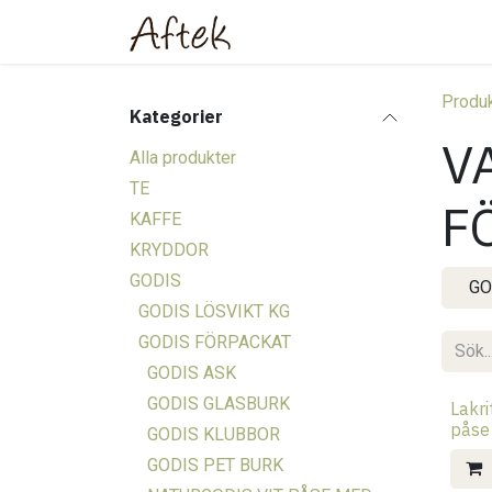
Hoppa till innehåll
Hem
Webbutik
Om oss
Produk
Kategorier
V
Alla produkter
TE
F
KAFFE
KRYDDOR
GODIS
GO
GODIS LÖSVIKT KG
GODIS FÖRPACKAT
GODIS ASK
GODIS GLASBURK
Lakri
påse
GODIS KLUBBOR
GODIS PET BURK