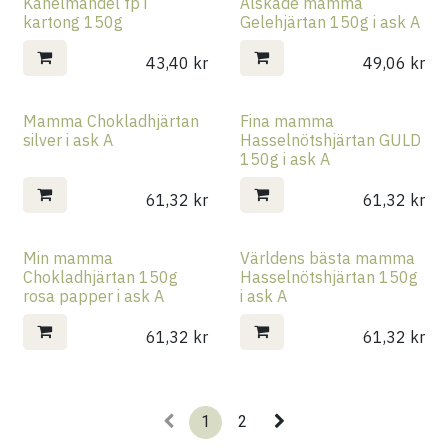
Kanelmandel fp i
Älskade mamma
kartong 150g
Gelehjärtan 150g i ask A
43,40
kr
49,06
kr
Mamma Chokladhjärtan
Fina mamma
silver i ask A
Hasselnötshjärtan GULD
150g i ask A
61,32
kr
61,32
kr
Min mamma
Världens bästa mamma
Chokladhjärtan 150g
Hasselnötshjärtan 150g
rosa papper i ask A
i ask A
61,32
kr
61,32
kr
1
2