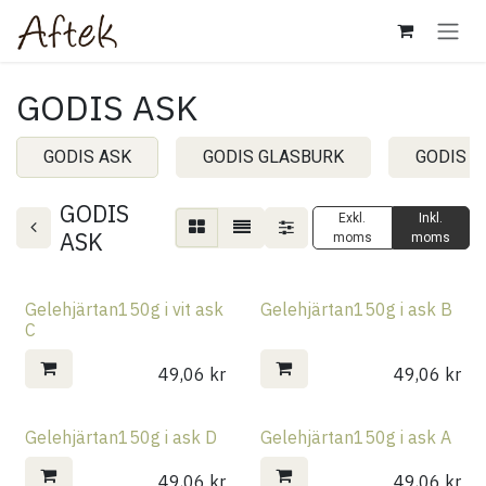
Hoppa till innehåll
GODIS ASK
GODIS ASK
GODIS GLASBURK
GODIS 
GODIS
Exkl.
Inkl.
ASK
moms
moms
Gelehjärtan150g i vit ask
Gelehjärtan150g i ask B
C
49,06
kr
49,06
kr
Gelehjärtan150g i ask D
Gelehjärtan150g i ask A
49,06
kr
49,06
kr