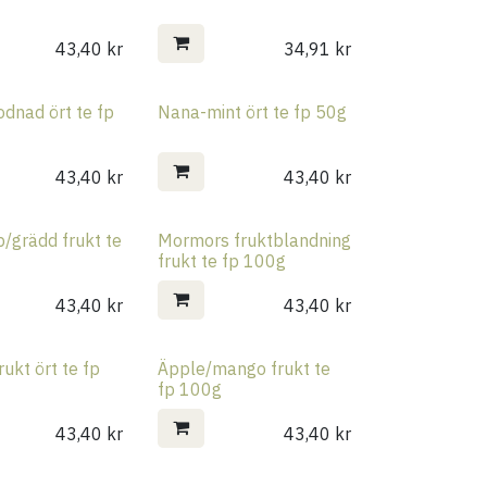
43,40
kr
34,91
kr
dnad ört te fp
Nana-mint ört te fp 50g
43,40
kr
43,40
kr
/grädd frukt te
Mormors fruktblandning
frukt te fp 100g
43,40
kr
43,40
kr
rukt ört te fp
Äpple/mango frukt te
fp 100g
43,40
kr
43,40
kr