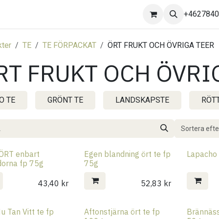
Kontakta oss
+462784
ter
TE
TE FÖRPACKAT
ÖRT FRUKT OCH ÖVRIGA TEER
RT FRUKT OCH ÖVRI
O TE
GRÖNT TE
LANDSKAPSTE
RÖTT
Sortera efte
 ÖRT enbart
Egen blandning ört te fp
Lapacho 
dorna fp 75g
75g
43,40
kr
52,83
kr
u Tan Vitt te fp
Aftonstjärna ört te fp
Brännäss