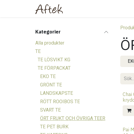
Hoppa till innehåll
Hem
Webbutik
Om oss
Produk
Kategorier
Ö
Alla produkter
TE
TE LÖSVIKT KG
EK
TE FÖRPACKAT
EKO TE
GRÖNT TE
LANDSKAPSTE
Chai
kryd
RÖTT ROOIBOS TE
SVART TE
ÖRT FRUKT OCH ÖVRIGA TEER
TE PET BURK
Pai M