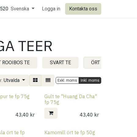
0520
Svenska
Logga in
Kontakta oss
GA TEER
 ROOIBOS TE
SVART TE
ÖRT FRUKT OCH ÖVR
Utvalda
r:
Exkl. moms
Inkl. moms
pur te fp 75g
Gult te "Huang Da Cha"
fp 75g
43,40
kr
43,40
kr
la ört te fp
Kamomill ört te fp 50g