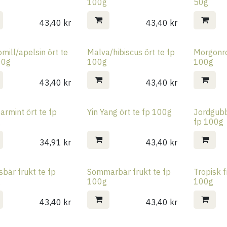
100g
50g
43,40
kr
43,40
kr
ill/apelsin ört te
Malva/hibiscus ört te fp
Morgonro
00g
100g
100g
43,40
kr
43,40
kr
rmint ört te fp
Yin Yang ört te fp 100g
Jordgubb
g
fp 100g
34,91
kr
43,40
kr
bär frukt te fp
Sommarbär frukt te fp
Tropisk f
g
100g
100g
43,40
kr
43,40
kr