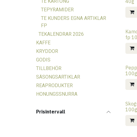
TE KARTONG
40g
TEPYRAMIDER
TE KUNDERS EGNA ARTIKLAR
FP
Kamom
TEKALENDRAR 2026
fp 1
KAFFE
KRYDDOR
GODIS
Peppa
TILLBEHÖR
100
SÄSONGSARTIKLAR
REAPRODUKTER
HONUNGSSNURRA
Skogs
100
Prisintervall