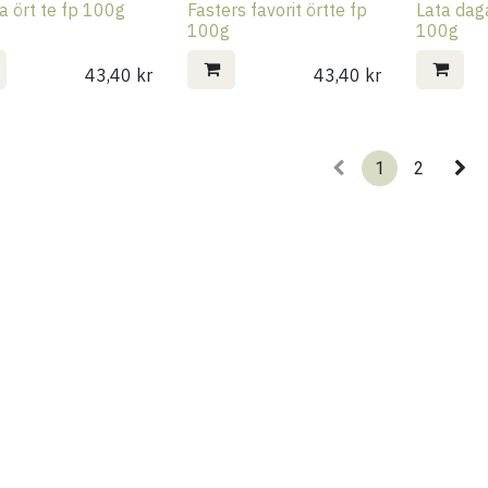
a ört te fp 100g
Fasters favorit örtte fp
Lata daga
100g
100g
43,40
kr
43,40
kr
1
2