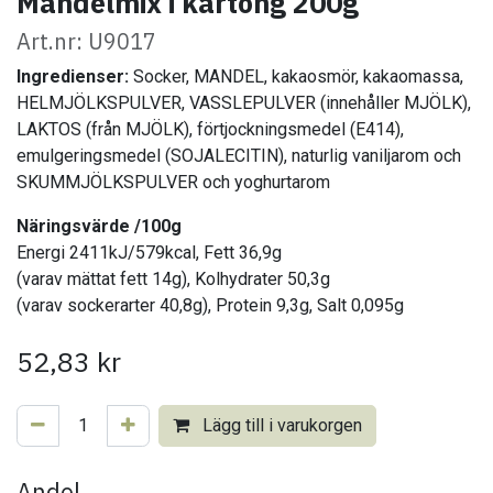
Mandelmix i kartong 200g
Art.nr: U9017
Ingredienser:
Socker, MANDEL, kakaosmör, kakaomassa,
HELMJÖLKSPULVER, VASSLEPULVER (innehåller MJÖLK),
LAKTOS (från MJÖLK), förtjockningsmedel (E414),
emulgeringsmedel (SOJALECITIN), naturlig vaniljarom och
SKUMMJÖLKSPULVER och yoghurtarom
Näringsvärde /100g
Energi 2411kJ/579kcal, Fett 36,9g
(varav mättat fett 14g), Kolhydrater 50,3g
(varav sockerarter 40,8g), Protein 9,3g, Salt 0,095g
52,83
kr
Lägg till i varukorgen
Andel