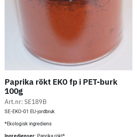
Paprika rökt EKO fp i PET-burk
100g
Art.nr: SE189B
SE-EKO-01 EU-jordbruk
*Ekologisk ingrediens
Ingredienser:
Paprika rökt*