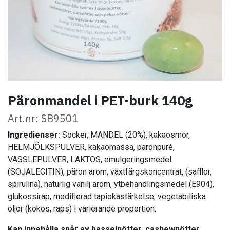
Päronmandel i PET-burk 140g
Art.nr: SB9501
Ingredienser:
Socker, MANDEL (20%), kakaosmör,
HELMJÖLKSPULVER, kakaomassa, päronpuré,
VASSLEPULVER, LAKTOS, emulgeringsmedel
(SOJALECITIN), päron arom, växtfärgskoncentrat, (safflor,
spirulina), naturlig vanilj arom, ytbehandlingsmedel (E904),
glukossirap, modifierad tapiokastärkelse, vegetabiliska
oljor (kokos, raps) i varierande proportion.
Kan innehålla spår av hasselnötter, cashewnötter,