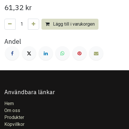
61,32
kr
Lägg till i varukorgen
Andel
Användbara länkar
Hem
Om oss
Produkter
Köpvillkor