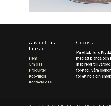
Användbara
Om oss
länkar
På Aftek Te & Kryddo
Hem
med att blanda och l
Om oss
inspirerar till varda
Produkter
företag,. Våra blandn
Köpvillkor
för att höja din sma
Kontakta oss
English (U
Copyright © Aftek Te & Kryddor AB