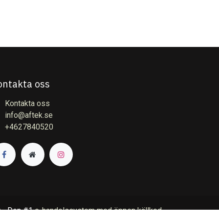
ontakta oss
Kontakta oss
info@aftek.se
+4627840520
- Den #1
e-handelssystem med öppen källkod