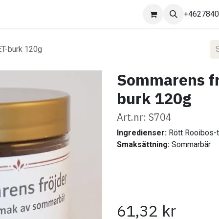
Kontakta oss
+462784
ET-burk 120g
Sommarens frö
burk 120g
Art.nr: S704
Ingredienser:
Rött Rooibos-te
Smaksättning:
Sommarbär
61,32
kr