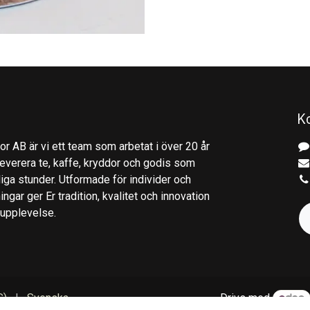
K
r AB är vi ett team som arbetat i över 20 år
everera te, kaffe, kryddor och godis som
gliga stunder. Utformade för individer och
ingar ger Er tradition, kvalitet och innovation
kupplevelse.
S)
|
Svenska
Drivs med