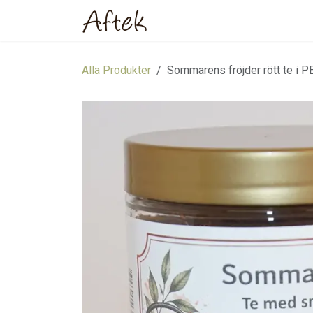
Hoppa till innehåll
Hem
Webbutik
Om oss
Alla Produkter
Sommarens fröjder rött te i P