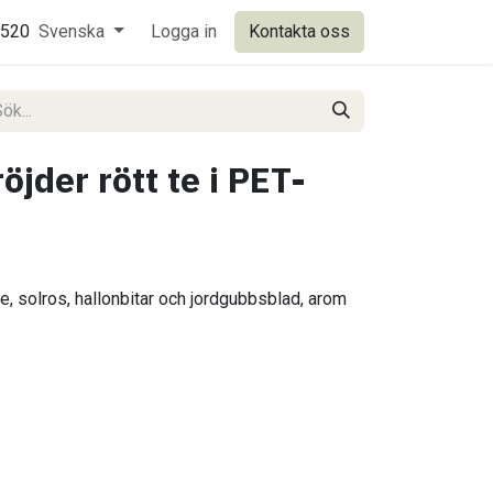
0520
Svenska
Logga in
Kontakta oss
jder rött te i PET-
, solros, hallonbitar och jordgubbsblad, arom