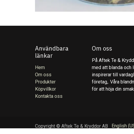
Användbara
Om oss
länkar
På Aftek Te & Kryddo
Hem
med att blanda och l
Om oss
inspirerar till varda
Produkter
företag,. Våra blandn
Köpvillkor
för att höja din sma
Kontakta oss
English (U
Copyright © Aftek Te & Kryddor AB