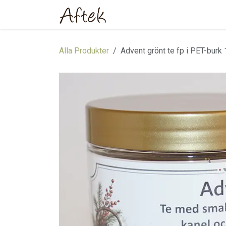
Hoppa till innehåll
Hem
Webbutik
Om oss
Alla Produkter
Advent grönt te fp i PET-burk