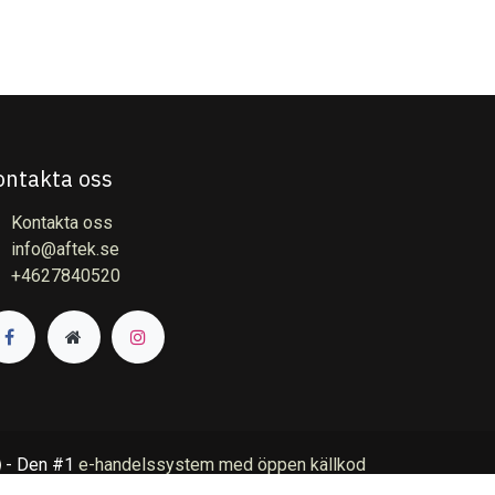
ontakta oss
Kontakta oss
info@aftek.se
+4627840520
- Den #1
e-handelssystem med öppen källkod