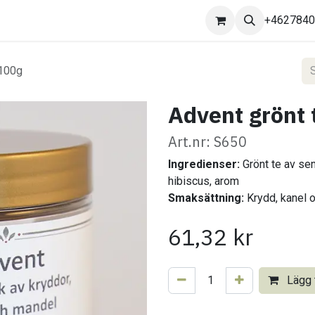
Kontakta oss
+462784
 100g
Advent grönt 
Art.nr: S650
Ingredienser:
Grönt te av sen
hibiscus, arom
Smaksättning:
Krydd, kanel 
61,32
kr
Lägg t