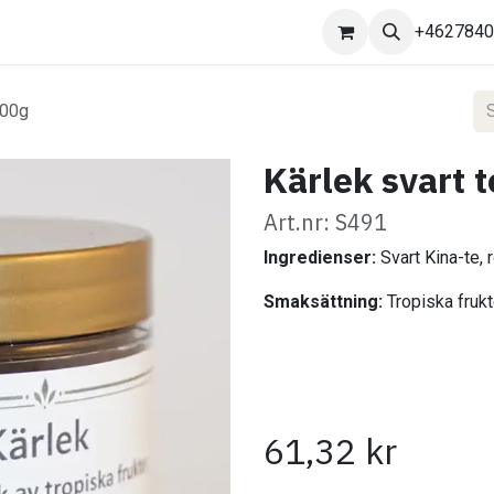
Kontakta oss
+462784
100g
Kärlek svart 
Art.nr: S491
Ingredienser:
Svart Kina-te, r
Smaksättning:
Tropiska frukt
61,32
kr