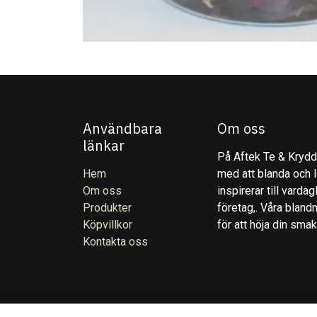
Användbara
Om oss
länkar
På Aftek Te & Kryddo
Hem
med att blanda och l
Om oss
inspirerar till varda
Produkter
företag,. Våra blandn
Köpvillkor
för att höja din sma
Kontakta oss
English (U
Copyright © Aftek Te & Kryddor AB