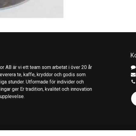
K
r AB är vi ett team som arbetat i över 20 år
everera te, kaffe, kryddor och godis som
gliga stunder. Utformade för individer och
ingar ger Er tradition, kvalitet och innovation
kupplevelse.
S)
|
Svenska
Drivs med