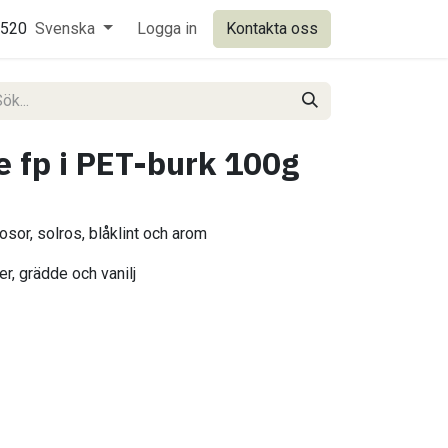
0520
Svenska
Logga in
Kontakta oss
te fp i PET-burk 100g
osor, solros, blåklint och arom
er, grädde och vanilj