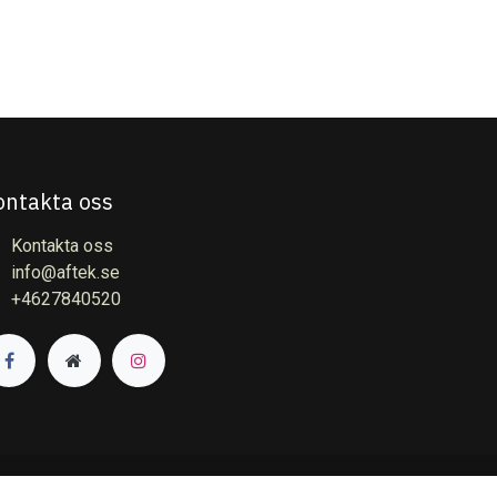
ontakta oss
Kontakta oss
info@aftek.se
+4627840520
- Den #1
e-handelssystem med öppen källkod