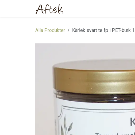
Hoppa till innehåll
Hem
Webbutik
Om oss
Alla Produkter
Kärlek svart te fp i PET-burk 