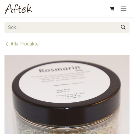
Hoppa till innehåll
Alla Produkter