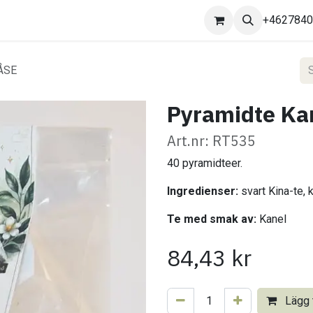
Kontakta oss
+462784
PÅSE
Pyramidte Kan
Art.nr: RT535
40 pyramidteer.
Ingredienser:
svart Kina-te, 
Te med smak av:
Kanel
84,43
kr
Lägg t