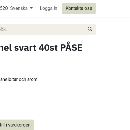
0520
Svenska
Logga in
Kontakta oss
el svart 40st PÅSE
kanelbitar och arom
ill i varukorgen