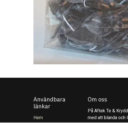
Användbara
Om oss
länkar
På Aftek Te & Kryddo
Hem
med att blanda och l
Om oss
inspirerar till varda