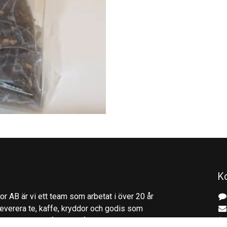
K
r AB är vi ett team som arbetat i över 20 år
everera te, kaffe, kryddor och godis som
gliga stunder. Utformade för individer och