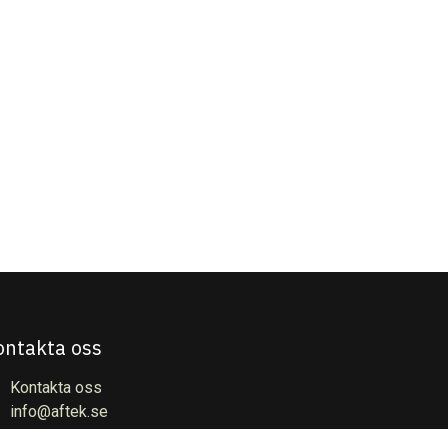
ontakta oss
Kontakta oss
info@aftek.se
+4627840520