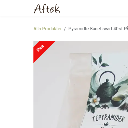
Hoppa till innehåll
Hem
Webbutik
Om oss
Alla Produkter
Pyramidte Kanel svart 40st 
Rea