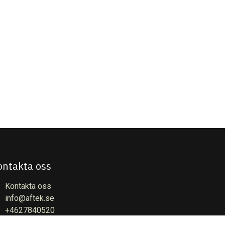
ontakta oss
Kontakta oss
info@aftek.se
+4627840520