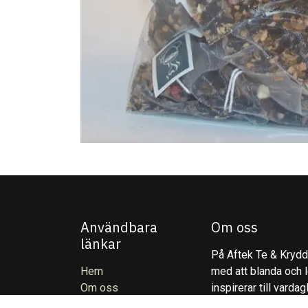
Användbara
Om oss
länkar
På Aftek Te & Kryddo
Hem
med att blanda och l
Om oss
inspirerar till varda
Produkter
företag,. Våra blandn