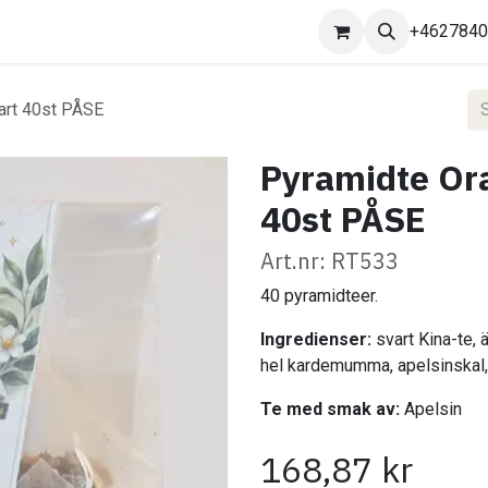
Kontakta oss
+462784
art 40st PÅSE
Pyramidte Ora
40st PÅSE
Art.nr: RT533
40 pyramidteer.
Ingredienser:
svart Kina-te, ä
hel kardemumma, apelsinskal,
Te med smak av:
Apelsin
168,87
kr