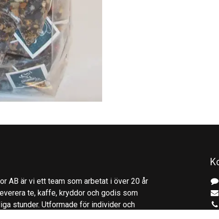
K
r AB är vi ett team som arbetat i över 20 år
everera te, kaffe, kryddor och godis som
gliga stunder. Utformade för individer och
ingar ger Er tradition, kvalitet och innovation