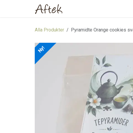
Hoppa till innehåll
Hem
Webbutik
Om oss
Alla Produkter
Pyramidte Orange cookies sv
Ny!