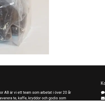
K
r AB är vi ett team som arbetat i över 20 år
everera te, kaffe, kryddor och godis som
gliga stunder. Utformade för individer och