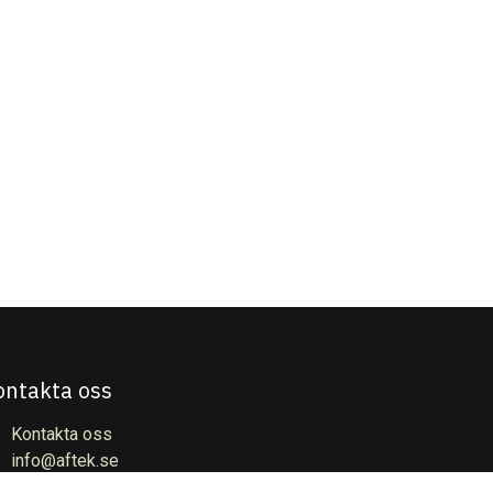
ontakta oss
Kontakta oss
info@aftek.se
+4627840520