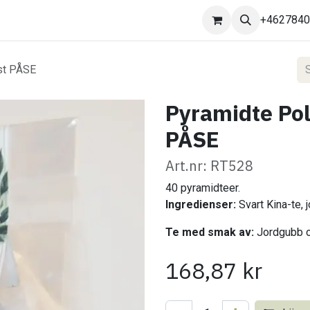
Kontakta oss
+462784
st PÅSE
Pyramidte Pol
PÅSE
Art.nr: RT528
40 pyramidteer.
Ingredienser:
Svart Kina-te, 
Te med smak av:
Jordgubb o
168,87
kr