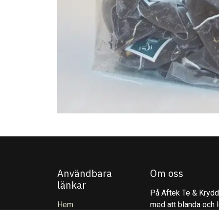
Användbara
Om oss
länkar
På Aftek Te & Kryddo
Hem
med att blanda och l
Om oss
inspirerar till varda