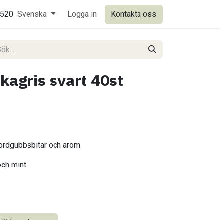
0520
Svenska
Logga in
Kontakta oss
kagris svart 40st
jordgubbsbitar och arom
ch mint