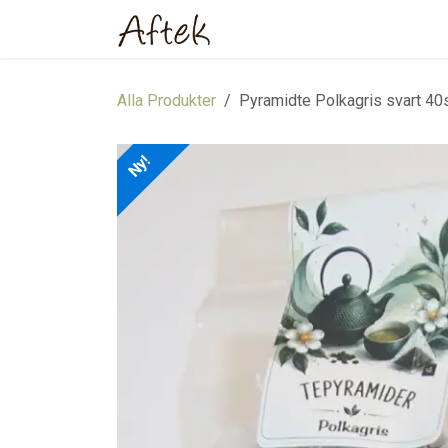
Hoppa till innehåll
Hem
Webbutik
Om oss
Alla Produkter
Pyramidte Polkagris svart 40
Ny!