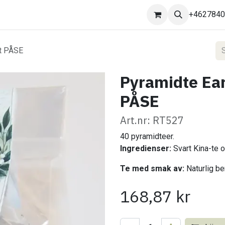
Kontakta oss
+462784
st PÅSE
Pyramidte Ear
PÅSE
Art.nr: RT527
40 pyramidteer.
Ingredienser:
Svart Kina-te o
Te med smak av:
Naturlig b
168,87
kr