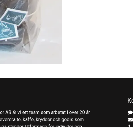
K
r AB är vi ett team som arbetat i över 20 år
everera te, kaffe, kryddor och godis som
gliga stunder. Utformade för individer och