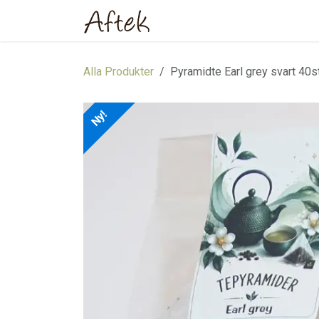
Hoppa till innehåll
Hem
Webbutik
Om oss
Alla Produkter
Pyramidte Earl grey svart 40
Ny!