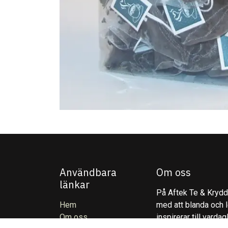
Användbara
Om oss
länkar
På Aftek Te & Kryddo
Hem
med att blanda och l
Om oss
inspirerar till varda