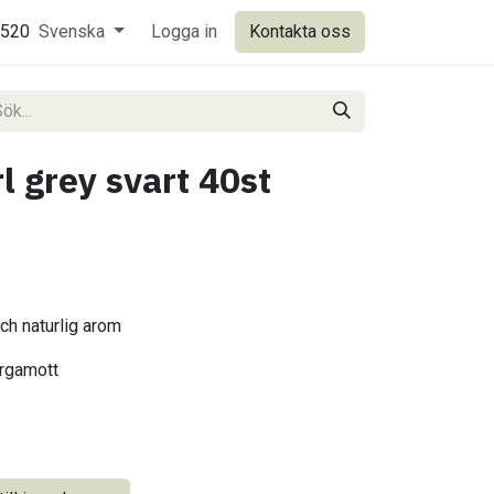
0520
Svenska
Logga in
Kontakta oss
l grey svart 40st
ch naturlig arom
ergamott