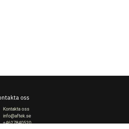
ontakta oss
Kontakta oss
info@aftek.se
+4627840520