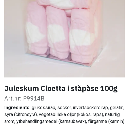
Juleskum Cloetta i ståpåse 100g
Art.nr: P9914B
Ingredients:
glukossirap, socker, invertsockersirap, gelatin,
syra (citronsyra), vegetabiliska oljor (kokos, raps), naturlig
arom, ytbehandlingsmedel (karnaubavax), färgämne (karmin)