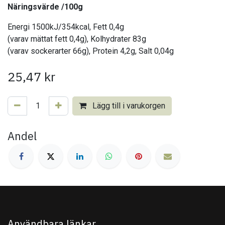
Näringsvärde /100g
Energi 1500kJ/354kcal, Fett 0,4g
(varav mättat fett 0,4g), Kolhydrater 83g
(varav sockerarter 66g), Protein 4,2g, Salt 0,04g
25,47
kr
Lägg till i varukorgen
Andel
Användbara länkar