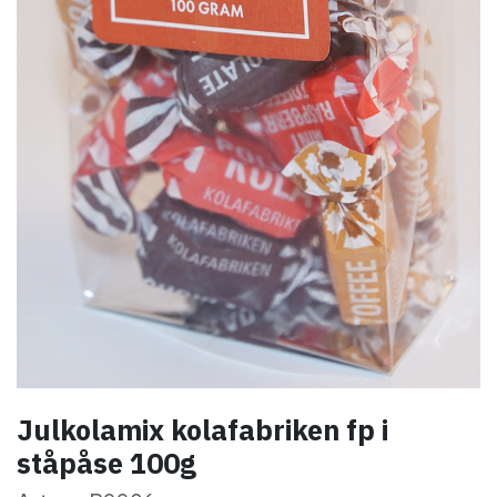
Julkolamix kolafabriken fp i
ståpåse 100g