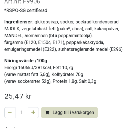
Art.nr: P9906
*RSPO-SG certifierad
Ingredienser:
glukossirap, socker, sockrad kondenserad
MJÖLK, vegetabiliskt fett (palm*, shea), salt, kakaopulver,
MANDEL, aromämnen (bl.a pepparmintsolja),
färgämne (E120, E150c, E171), pepparkakskrydda,
emulgeringsmedel (E322), surhetsreglerande medel (E296)
Näringsvärde /100g
Energi 1606kJ/381kcal, Fett 10,7g
(varav mättat fett 5,6g), Kolhydrater 70g
(varav sockerarter 52g), Protein 1,8g, Salt 0,3g
25,47
kr
Lägg till i varukorgen