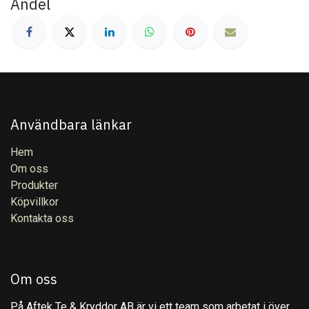
Andel
Användbara länkar
Hem
Om oss
Produkter
Köpvillkor
Kontakta oss
Om oss
På Aftek Te & Kryddor AB är vi ett team som arbetat i över