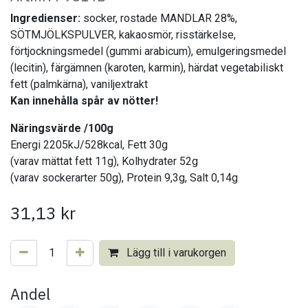
Ingredienser:
socker, rostade MANDLAR 28%,
SÖTMJÖLKSPULVER, kakaosmör, risstärkelse,
förtjockningsmedel (gummi arabicum), emulgeringsmedel
(lecitin), färgämnen (karoten, karmin), härdat vegetabiliskt
fett (palmkärna), vaniljextrakt
Kan innehålla spår av nötter!
​
Näringsvärde /100g
Energi 2205kJ/528kcal, Fett 30g
(varav mättat fett 11g), Kolhydrater 52g
(varav sockerarter 50g), Protein 9,3g, Salt 0,14g
31,13
kr
Lägg till i varukorgen
Andel