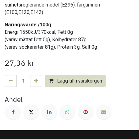
surhetsreglerande medel (E296), färgämnen
(E100,E120,E142)
Näringsvärde /100g
Energi 1550kJ/370kcal, Fett 0g
(varav mättat fett 0g), Kolhydrater 87g
(varav sockerarter 81g), Protein 3g, Salt 0g
27,36
kr
Lägg till i varukorgen
Andel