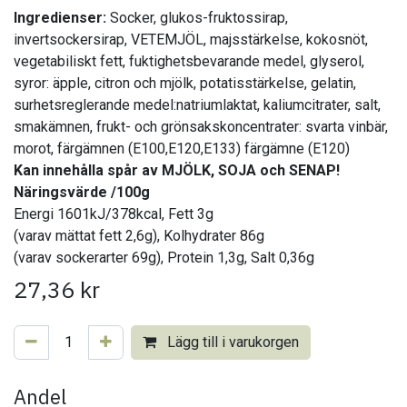
Ingredienser:
Socker, glukos-fruktossirap,
invertsockersirap, VETEMJÖL, majsstärkelse, kokosnöt,
vegetabiliskt fett, fuktighetsbevarande medel, glyserol,
syror: äpple, citron och mjölk, potatisstärkelse, gelatin,
surhetsreglerande medel:natriumlaktat, kaliumcitrater, salt,
smakämnen, frukt- och grönsakskoncentrater: svarta vinbär,
morot, färgämnen (E100,E120,E133) färgämne (E120)
Kan innehålla spår av MJÖLK, SOJA och SENAP!
Näringsvärde /100g
Energi 1601kJ/378kcal, Fett 3g
(varav mättat fett 2,6g), Kolhydrater 86g
(varav sockerarter 69g), Protein 1,3g, Salt 0,36g
27,36
kr
Lägg till i varukorgen
Andel