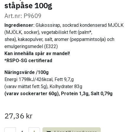
ståpåse 100g
Art.nr: P9609
Ingredienser:
Glukossirap, sockrad kondenserad MJÖLK
(MJÖLK, socker), vegetabiliskt fett (palm*,
shea), kakaopulver, salt, aromer (pepparmintsolja) och
emulgeringsmedel (E322)
Kan innehålla spår av mandel!
*RSPO-SG certifierad
Näringsvärde /100g
Energi 1798kJ/426kcal, Fett 9,7,g
(varav mättat fett 5g), Kolhydrater 83g
(varav sockerarter 60g), Protein 1,3g, Salt 0,79g
27,36
kr