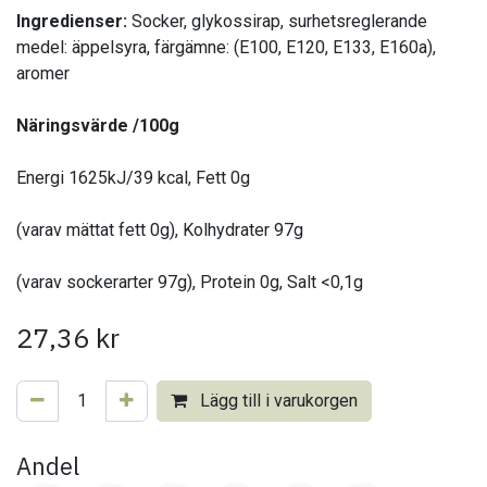
Ingredienser:
Socker, glykossirap, surhetsreglerande
medel: äppelsyra, färgämne: (E100, E120, E133, E160a),
aromer
Näringsvärde /100g
Energi 1625kJ/39 kcal, Fett 0g
(varav mättat fett 0g), Kolhydrater 97g
(varav sockerarter 97g), Protein 0g, Salt <0,1g
27,36
kr
Lägg till i varukorgen
Andel