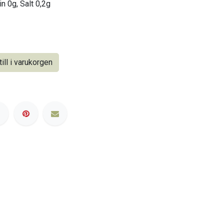
n 0g, Salt 0,2g
ill i varukorgen