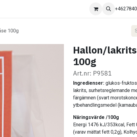
Kontakta oss
+462784
påse 100g
Hallon/lakrits
100g
Art.nr: P9581
Ingredienser:
glukos-fruktoss
lakrits, surhetsreglernande me
färgämnen (svart morotskoncen
ytbehandlingsmedel (karnaub
Näringsvärde /100g
Energi 1476 kJ/353kcal, Fett 
(varav mättat fett 0,2g), Kolhy