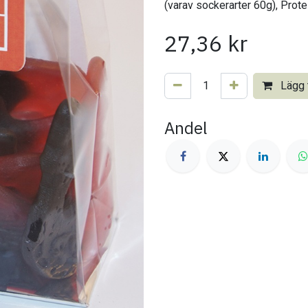
(varav sockerarter 60g), Protei
27,36
kr
Lägg t
Andel