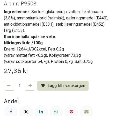
Art.nr: P9508
Ingredienser:
Socker, glukossirap, vatten, lakritspasta
(3,8%), ammoniumklorid (salmiak), geleringsmedel (E440),
antioxidationsmedel (E331), stabiliseringsmedel (E452),
färg (E153).
Kan innehålla spår av vete.
Näringsvärde /100g
Energi 1264kJ/302kcal, Fett 0,2g
(varav mättat fett <0,2g), Kolhydrater 73,3g
(varav sockerarter 54,7g), Protein 0,7g, Salt 0,75g
27,36
kr
Lägg till i varukorgen
Andel