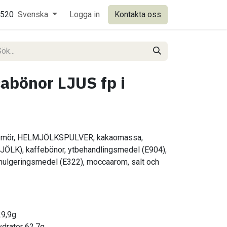
0520
Svenska
Logga in
Kontakta oss
abönor LJUS fp i
osmör, HELMJÖLKSPULVER, kakaomassa,
ÖLK), kaffebönor, ytbehandlingsmedel (E904),
mulgeringsmedel (E322), moccaarom, salt och
29,9g
hydrater 62,7g