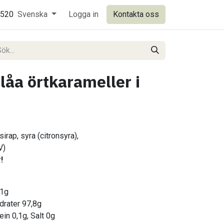
0520
Svenska
Logga in
Kontakta oss
låa örtkarameller i
sirap,
syra (citronsyra),
V)
!
,1g
ydrater 97,8g
ein 0,1g, Salt 0g