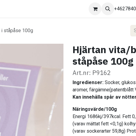
Kontakta oss
+462784
r i ståpåse 100g
Hjärtan vita/b
ståpåse 100g
Art.nr: P9162
Ingredienser:
Socker, glukos
aromer,
färgämne(patentblått 
Kan innehålla spår av nötter
Näringsvärde/100g
Energi 1686kj/397kcal. Fett 0
(varav mättat fett <0,1g) kolh
(varav sockerarter 59,8g) Prot