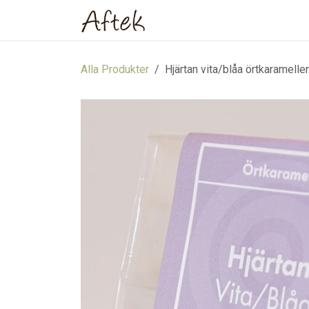
Hoppa till innehåll
Hem
Webbutik
Om oss
Alla Produkter
Hjärtan vita/blåa örtkaramelle