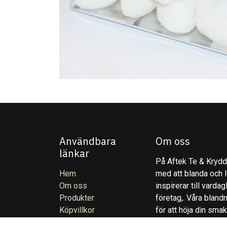
Användbara
Om oss
länkar
På Aftek Te & Kryddo
Hem
med att blanda och l
Om oss
inspirerar till varda
Produkter
företag,. Våra blandn
Köpvillkor
för att höja din sma
Kontakta oss