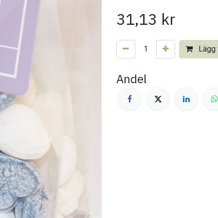
31,13
kr
Lägg t
Andel