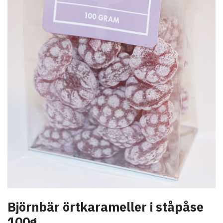
Björnbär örtkarameller i ståpåse
100g