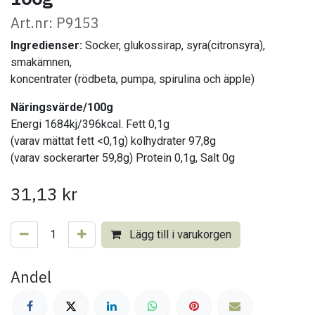
Art.nr: P9153
Ingredienser:
Socker, glukossirap,
syra(citronsyra),
smakämnen,
koncentrater (rödbeta,
pumpa, spirulina och äpple)
Näringsvärde/100g
Energi 1684kj/396kcal. Fett 0,1g
(varav mättat fett <0,1g) kolhydrater 97,8g
(varav sockerarter 59,8g) Protein 0,1g, Salt 0g
31,13
kr
Lägg till i varukorgen
Andel