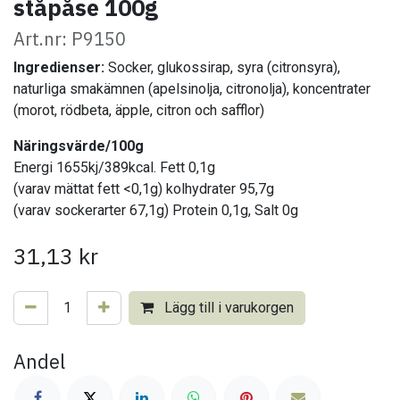
ståpåse 100g
Art.nr: P9150
Ingredienser:
Socker, glukossirap, syra (citronsyra),
naturliga smakämnen (apelsinolja, citronolja), koncentrater
(morot, rödbeta, äpple, citron och safflor)
Näringsvärde/100g
Energi 1655kj/389kcal. Fett 0,1g
(varav mättat fett <0,1g) kolhydrater 95,7g
(varav sockerarter 67,1g) Protein 0,1g, Salt 0g
31,13
kr
Lägg till i varukorgen
Andel